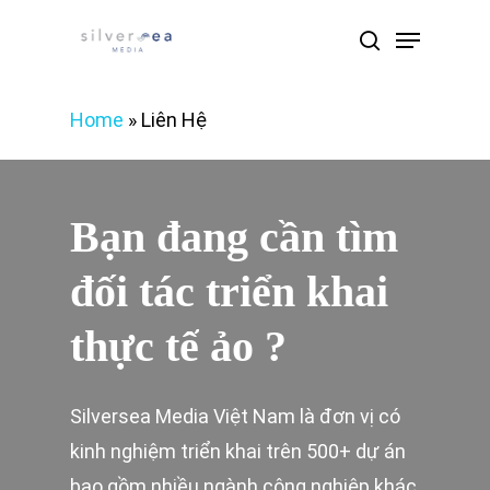
Skip
Menu
search
to
Close
main
Menu
Home
»
Liên Hệ
content
Bạn
đang
cần
tìm
đối
tác
triển
khai
thực
tế
ảo
?
Silversea Media Việt Nam là đơn vị có
kinh nghiệm triển khai trên 500+ dự án
bao gồm nhiều ngành công nghiệp khác