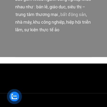
nhau như : bán lẻ, giáo dục, siêu thị –
trung tâm thương mại ,
bất động sản
,
nhà máy, khu công nghiệp, hiệp hội triễn
lãm, sự kiện thực tế ảo